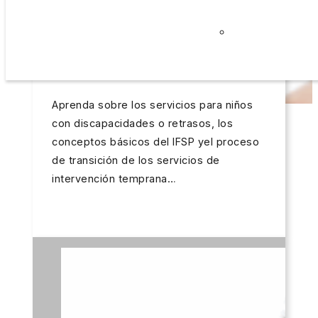
Careers
Latest Post
July 22, 2026
Privacy
Educación en la primera infancia: del
Policy
EDUCACIÓN EN LA PRIMERA INFANCIA: DEL
nacimiento al kinder
NACIMIENTO AL KINDER
Aprenda sobre los servicios para niños
con discapacidades o retrasos, los
conceptos básicos del IFSP yel proceso
de transición de los servicios de
intervención temprana…