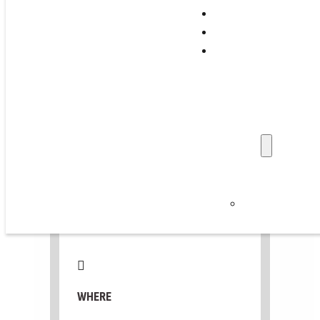
Support Programs
Training & Events
WED, JUNE 24, 2026
Family Stories
Professionals
📅 Add to Calendar ▼
Get Involved
Refer a Family
Donate
About Us
WHEN
News & Updat
Careers
9:00 AM – 1:00 PM
Privacy Policy
WHERE