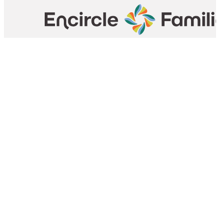
Encircle Families
5025 East Washington Street ste 204,
Phoenix, AZ, USA |
Email Us
Phoenix Arizona Office
602-242-4366
Southern Arizona – Tucson
520-441-4007
Southern Arizona – Yuma
928-444-8803