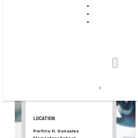
Support Programs
Training & Events
TUE, FEBRUARY 17, 2026
Family Stories
Professionals
📅 Add to Calendar ▼
Get Involved
Refer a Family
Donate
About Us
WHEN
News & Updat
Careers
5:00 PM – 7:00 PM
Privacy Policy
LOCATION
Porfirio H. Gonzales